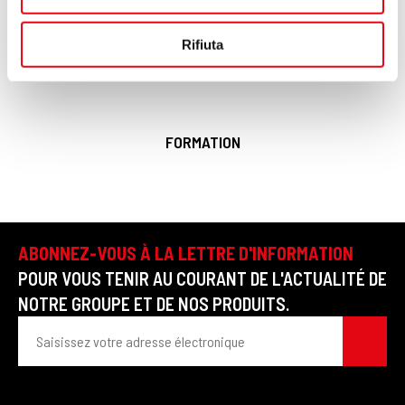
annunci, per fornire funzionalità dei social media e per
analizzare il nostro traffico. Condividiamo inoltre
Rifiuta
informazioni sul modo in cui utilizzi il nostro sito con i
nostri partner che si occupano di analisi dei dati web,
pubblicità e social media, i quali potrebbero combinarle
con altre informazioni che hai fornito loro o che hanno
FORMATION
raccolto dal tuo utilizzo dei loro servizi.
ABONNEZ-VOUS À LA LETTRE D'INFORMATION
POUR VOUS TENIR AU COURANT DE L'ACTUALITÉ DE
NOTRE GROUPE ET DE NOS PRODUITS.