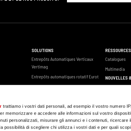
SOLUTIONS
RESSOURCE
Entrepôts Automatiques Verticaux
Catalogues
Vertimag
Multimedia
Entrepôts automatiques rotatif Eurot
NOUVELLES 
Entrepôts verticaux pour barres,
News / Eventi
profilés et plaques Steel Tower
Blog
Logiciel de gestion des entrepôts
r
trattiamo i vostri dati personali, ad esempio il vostro numero IP
ÉTUDES DE CAS
er memorizzare e accedere alle informazioni sul vostro dispositiv
uti personalizzati, misurare gli annunci e i contenuti, ricercare i
a possibilità di scegliere chi utilizza i vostri dati e per quali scop