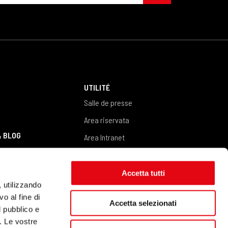
S
UTILITÉ
Salle de presse
Area riservata
& BLOG
Area Intranet
Area fornitori
CONTACTS
Accetta tutti
Contactez-nous
, utilizzando
o al fine di
Accetta selezionati
l pubblico e
i. Le vostre