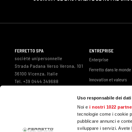
FERRETTO SPA
ENTREPRISE
société unipersonnelle
Enterprise
Strada Padana Verso Verona, 101
Ferretto dans le monde
36100 Vicenza, Italie
Innovation et valeurs
Tél.
+39 0444 349688
Fax
+39 0444 349498
Referenze
info@ferretto.com
Uso responsabile dei dati
Travailler avec nous
Noi e
i nostri 1022 partne
tecnologie come i cookie p
pubblicare annunci e conten
sviluppare i servizi. Avete l