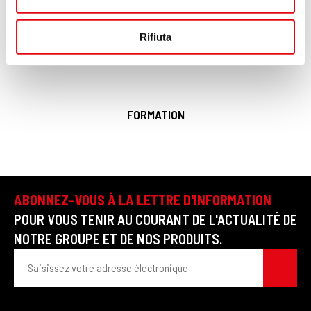
annunci, per fornire funzionalità dei social media e per
analizzare il nostro traffico. Condividiamo inoltre
Rifiuta
informazioni sul modo in cui utilizzi il nostro sito con i
nostri partner che si occupano di analisi dei dati web,
pubblicità e social media, i quali potrebbero combinarle
con altre informazioni che hai fornito loro o che hanno
FORMATION
raccolto dal tuo utilizzo dei loro servizi.
ABONNEZ-VOUS À LA LETTRE D'INFORMATION
POUR VOUS TENIR AU COURANT DE L'ACTUALITÉ DE
NOTRE GROUPE ET DE NOS PRODUITS.