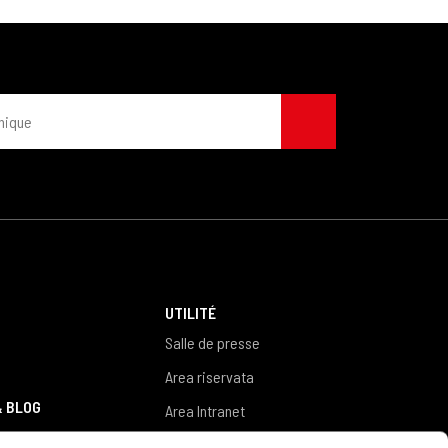
S
UTILITÉ
Salle de presse
Area riservata
& BLOG
Area Intranet
Area fornitori