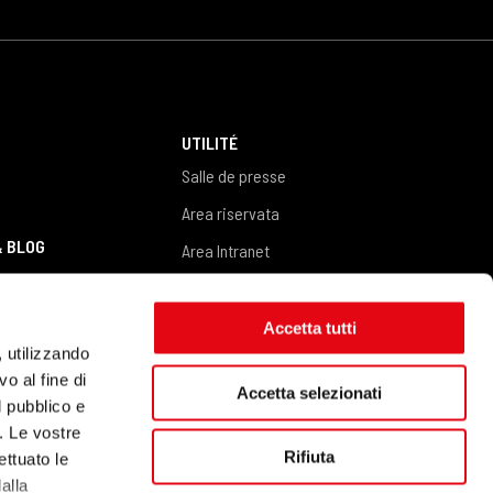
S
UTILITÉ
Salle de presse
Area riservata
& BLOG
Area Intranet
Area fornitori
CONTACTS
Accetta tutti
Contactez-nous
, utilizzando
o al fine di
Accetta selezionati
l pubblico e
i. Le vostre
Rifiuta
ettuato le
alla