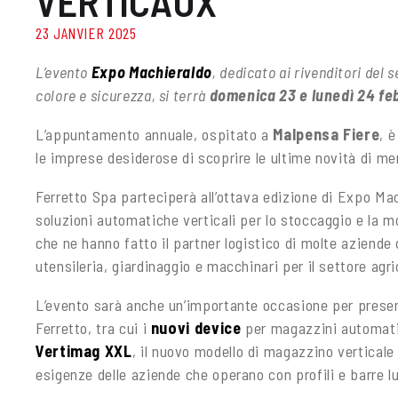
VERTICAUX
23 JANVIER 2025
L’evento
Expo Machieraldo
, dedicato ai rivenditori del 
colore e sicurezza, si terrà
domenica 23 e lunedì 24 fe
L’appuntamento annuale, ospitato a
Malpensa Fiere
, è
le imprese desiderose di scoprire le ultime novità di me
Ferretto Spa parteciperà all’ottava edizione di Expo Ma
soluzioni automatiche verticali per lo stoccaggio e la 
che ne hanno fatto il partner logistico di molte aziende
utensileria, giardinaggio e macchinari per il settore agri
L’evento sarà anche un’importante occasione per presen
Ferretto, tra cui i
nuovi device
per magazzini automatici
Vertimag XXL
, il nuovo modello di magazzino verticale
esigenze delle aziende che operano con profili e barre l