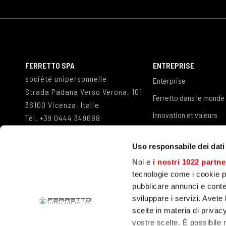
FERRETTO SPA
ENTREPRISE
société unipersonnelle
Enterprise
Strada Padana Verso Verona, 101
Ferretto dans le monde
36100 Vicenza, Italie
Innovation et valeurs
Tél.
+39 0444 349688
Fax
+39 0444 349498
Referenze
info@ferretto.com
Uso responsabile dei dati
Travailler avec nous
Noi e
i nostri 1022 partne
tecnologie come i cookie p
pubblicare annunci e conten
sviluppare i servizi. Avete l
scelte in materia di privacy
ENTREPÔTS DE TRANSÉLÉVATEURS
vostre scelte. È possibile