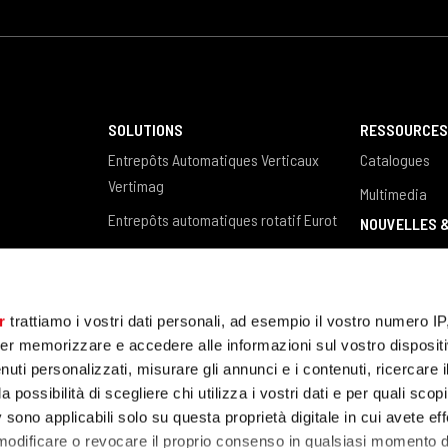
SOLUTIONS
RESSOURCE
Entrepôts Automatiques Verticaux
Catalogues
Vertimag
Multimedia
Entrepôts automatiques rotatif Eurot
NOUVELLES 
Entrepôts verticaux pour barres,
News / Eventi
profilés et plaques Steel Tower
Blog
Logiciel de gestion des entrepôts
r
trattiamo i vostri dati personali, ad esempio il vostro numero IP
ÉTUDES DE CAS
er memorizzare e accedere alle informazioni sul vostro dispositiv
uti personalizzati, misurare gli annunci e i contenuti, ricercare i
a possibilità di scegliere chi utilizza i vostri dati e per quali scop
 sono applicabili solo su questa proprietà digitale in cui avete eff
 modificare o revocare il proprio consenso in qualsiasi momento d