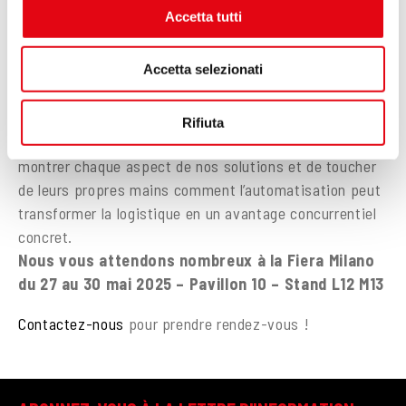
opérations et en contribuant à une gestion plus
modificare o ritirare il tuo consenso in qualsiasi momento
Accetta tutti
dalla Dichiarazione sui cookie.
efficace et durable.
Accetta selezionati
Grâce à des vidéos immersives, à notre entrepôt
Utilizziamo i cookie per personalizzare contenuti ed
vertical exposé et à la présence de l’équipe Ferretto,
annunci, per fornire funzionalità dei social media e per
analizzare il nostro traffico. Condividiamo inoltre
ceux qui visiteront le stand pourront vivre une
Rifiuta
informazioni sul modo in cui utilizzi il nostro sito con i
expérience complète et engageante, capable de
nostri partner che si occupano di analisi dei dati web,
montrer chaque aspect de nos solutions et de toucher
pubblicità e social media, i quali potrebbero combinarle
de leurs propres mains comment l’automatisation peut
con altre informazioni che hai fornito loro o che hanno
transformer la logistique en un avantage concurrentiel
raccolto dal tuo utilizzo dei loro servizi.
concret.
Nous vous attendons nombreux à la Fiera Milano
du 27 au 30 mai 2025 – Pavillon 10 – Stand L12 M13
Contactez-nous
pour prendre rendez-vous !