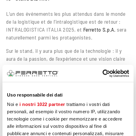
L’un des événements les plus attendus dans le monde
de la logistique et de l’intralogistique est de retour :
INTRALOGISTICA ITALIA 2025, et
Ferretto S.p.A.
sera
naturellement parmi les protagonistes.
Sur le stand, il y aura plus que de la technologie : il y
aura de la passion, de l’expérience et une vision claire
de l’avenir. Les visiteurs seront accueillis dans un
environnement soigné dans les moindres détails, conçu
pour inspirer et engager. Ce sera l’occasion de
découvrir l’élégance fonctionnelle des systèmes
Uso responsabile dei dati
verticaux de
Vertimag
.
Noi e
i nostri 1022 partner
trattiamo i vostri dati
Chaque système raconte l’histoire de près de 70 ans de
personali, ad esempio il vostro numero IP, utilizzando
recherche, d’innovation et d’artisanat : il ne s’agit pas
tecnologie come i cookie per memorizzare e accedere
alle informazioni sul vostro dispositivo al fine di
de simples machines, mais de solutions conçues pour
pubblicare annunci e contenuti personalizzati, misurare
répondre aux besoins réels des entreprises