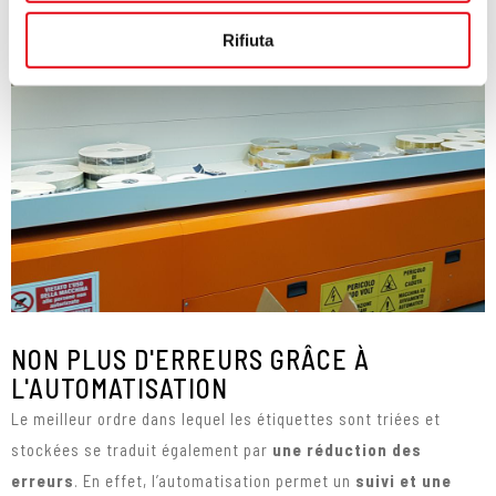
annunci, per fornire funzionalità dei social media e per
analizzare il nostro traffico. Condividiamo inoltre
Rifiuta
informazioni sul modo in cui utilizzi il nostro sito con i
nostri partner che si occupano di analisi dei dati web,
pubblicità e social media, i quali potrebbero combinarle
con altre informazioni che hai fornito loro o che hanno
raccolto dal tuo utilizzo dei loro servizi.
NON PLUS D'ERREURS GRÂCE À
L'AUTOMATISATION
Le meilleur ordre dans lequel les étiquettes sont triées et
stockées se traduit également par
une réduction des
erreurs
. En effet, l’automatisation permet un
suivi et une