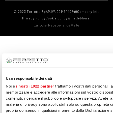
© 2023 Ferretto SpA
P.IVA 00149440240
Company Info
Privacy Policy
Cookie policy
Whistleblower
…another Neosperience ® site
Uso responsabile dei dati
Noi e
i nostri 1022 partner
trattiamo i vostri dati personali,
memorizzare e accedere alle informazioni sul vostro dispositiv
contenuti, ricercare il pubblico e sviluppare i servizi. Avete la 
materia di privacy sono applicabili solo su questa proprietà dig
proprio consenso in qualsiasi momento dalla Dichiarazione sui 