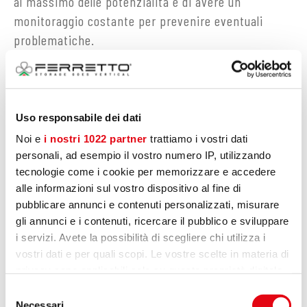
al massimo delle potenzialità e di avere un
monitoraggio costante per prevenire eventuali
problematiche.
RICHIEDI INFORMAZIONI
Uso responsabile dei dati
Noi e
i nostri 1022 partner
trattiamo i vostri dati
VEDI ANCHE
personali, ad esempio il vostro numero IP, utilizzando
tecnologie come i cookie per memorizzare e accedere
SERVIZI DI PRODOTTO
alle informazioni sul vostro dispositivo al fine di
pubblicare annunci e contenuti personalizzati, misurare
gli annunci e i contenuti, ricercare il pubblico e sviluppare
i servizi. Avete la possibilità di scegliere chi utilizza i
vostri dati e per quali scopi. Le vostre scelte in materia di
privacy sono applicabili solo su questa proprietà digitale
in cui avete effettuato le vostre scelte. È possibile
Selezione
modificare o revocare il proprio consenso in qualsiasi
Necessari