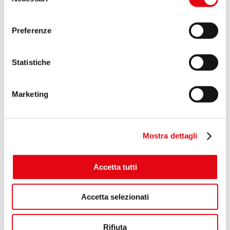
del
momento dalla Dichiarazione sui cookie o facendo clic
consenso
sull'icona di attivazione della privacy.
Preferenze
Con il tuo consenso, vorremmo anche:
raccogliere informazioni sulla tua posizione
Statistiche
CONSULENZA E PROGETTAZIONE
geografica, con un'approssimazione di qualche
metro,
Marketing
Identificare il tuo dispositivo, scansionandolo
SERVIZI POST VENDITA
attivamente alla ricerca di caratteristiche specifiche
(impronte digitali).
Mostra dettagli
Approfondisci come vengono elaborati i tuoi dati personali
e imposta le tue preferenze nella
sezione dettagli
. Puoi
modificare o ritirare il tuo consenso in qualsiasi momento
Accetta tutti
dalla Dichiarazione sui cookie.
Accetta selezionati
Utilizziamo i cookie per personalizzare contenuti ed
annunci, per fornire funzionalità dei social media e per
analizzare il nostro traffico. Condividiamo inoltre
Rifiuta