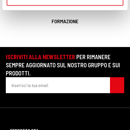
informazioni sul modo in cui utilizzi il nostro sito con i
nostri partner che si occupano di analisi dei dati web,
pubblicità e social media, i quali potrebbero combinarle
FORMAZIONE
con altre informazioni che hai fornito loro o che hanno
raccolto dal tuo utilizzo dei loro servizi.
ISCRIVITI ALLA NEWSLETTER
PER RIMANERE
SEMPRE AGGIORNATO SUL NOSTRO GRUPPO E SUI
PRODOTTI.