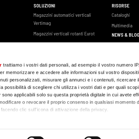
SOLUZIONI
RISORSE
Magazzini automatici verticali
Cataloghi
Vertimag
Multimedia
Magazzini verticali rotanti Eurot
NEWS & BLO
Magazzini verticali per barre e lastre
News / Eventi
Steel Tower
Blog
Software gestione magazzino
r
trattiamo i vostri dati personali, ad esempio il vostro numero IP
CASE STUDIES
er memorizzare e accedere alle informazioni sul vostro dispositiv
uti personalizzati, misurare gli annunci e i contenuti, ricercare i
a possibilità di scegliere chi utilizza i vostri dati e per quali scop
 sono applicabili solo su questa proprietà digitale in cui avete eff
 modificare o revocare il proprio consenso in qualsiasi momento d
facendo clic sull'icona di attivazione della privacy.
remmo anche:
zioni sulla tua posizione geografica, con un'approssimazione di
acy Policy
Cookie policy
Whistleblower