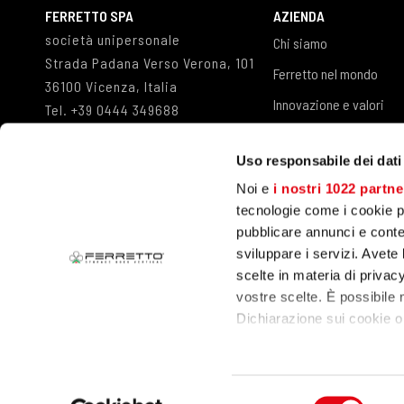
FERRETTO SPA
AZIENDA
società unipersonale
Chi siamo
Strada Padana Verso Verona, 101
Ferretto nel mondo
36100 Vicenza, Italia
Innovazione e valori
Tel.
+39 0444 349688
Fax
+39 0444 349498
Referenze
info@ferretto.com
Uso responsabile dei dati
Lavora con noi
Noi e
i nostri 1022 partne
tecnologie come i cookie p
pubblicare annunci e conten
sviluppare i servizi. Avete l
scelte in materia di privacy
vostre scelte. È possibile
Dichiarazione sui cookie o 
Con il tuo consenso, vor
raccogliere informa
© 2023 Ferretto SpA
P.IVA 00149440240
Company Info
Priv
Selezione