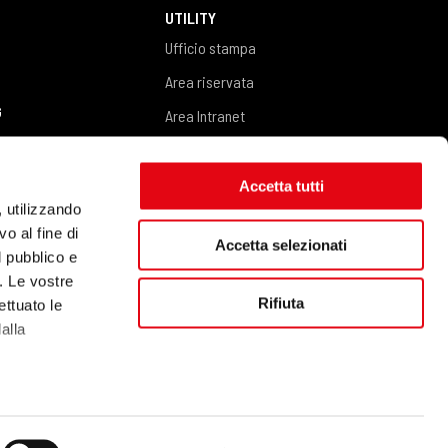
UTILITY
Ufficio stampa
Area riservata
G
Area Intranet
Area fornitori
CONTATTI
Accetta tutti
Richiedi informazioni
, utilizzando
o al fine di
Accetta selezionati
l pubblico e
i. Le vostre
Rifiuta
ettuato le
MAGAZZINI A TRASLOELEVATORE
alla
 qualche
…another Neosperience ® site