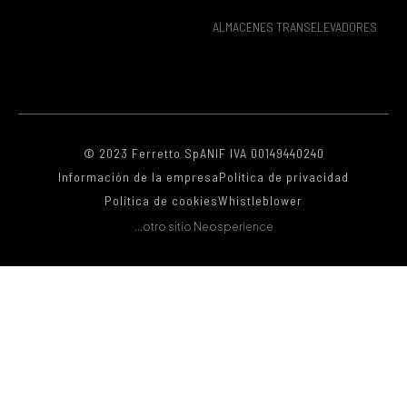
ALMACENES TRANSELEVADORES
© 2023 Ferretto SpA
NIF IVA 00149440240
Información de la empresa
Política de privacidad
Política de cookies
Whistleblower
...otro sitio Neosperience