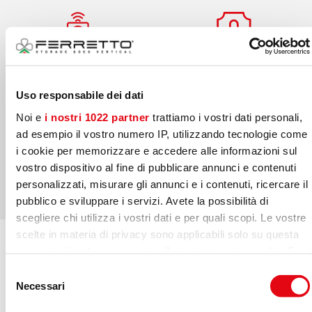
Puede acceder al
Protege sus bienes
Uso responsabile dei dati
archivo y consultarlo a
Noi e
i nostri 1022 partner
trattiamo i vostri dati personali,
distancia
ad esempio il vostro numero IP, utilizzando tecnologie come
i cookie per memorizzare e accedere alle informazioni sul
vostro dispositivo al fine di pubblicare annunci e contenuti
personalizzati, misurare gli annunci e i contenuti, ricercare il
pubblico e sviluppare i servizi. Avete la possibilità di
scegliere chi utilizza i vostri dati e per quali scopi. Le vostre
scelte in materia di privacy sono applicabili solo su questa
proprietà digitale in cui avete effettuato le vostre scelte. È
possibile modificare o revocare il proprio consenso in
Selezione
qualsiasi momento dalla Dichiarazione sui cookie o facendo
Necessari
del
LA GESTIÓN DEL ARCHIVO ROTATIVO ES FÁCIL Y
clic sull'icona di attivazione della privacy.
consenso