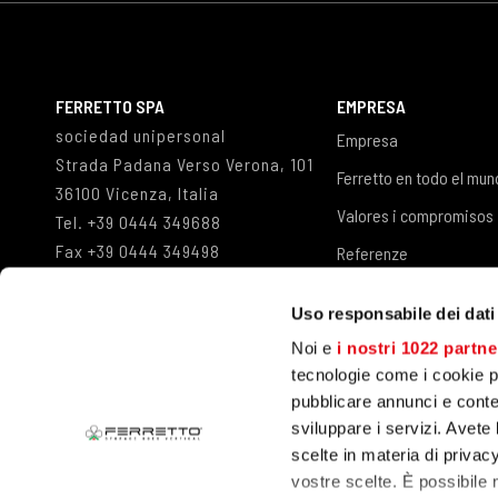
FERRETTO SPA
EMPRESA
sociedad unipersonal
Empresa
Strada Padana Verso Verona, 101
Ferretto en todo el mu
36100 Vicenza, Italia
Valores i compromisos
Tel.
+39 0444
349688
Fax +39 0444 349498
Referenze
info@ferretto.com
Trabaje con nosotros
Uso responsabile dei dati
Noi e
i nostri 1022 partne
tecnologie come i cookie p
pubblicare annunci e conten
sviluppare i servizi. Avete l
scelte in materia di privacy
ALMACENES TRANSELEVADORES
vostre scelte. È possibile