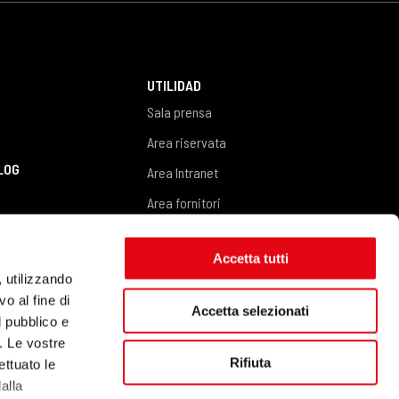
UTILIDAD
Sala prensa
Area riservata
BLOG
Area Intranet
Area fornitori
CONTACTOS
Contáctenos
Accetta tutti
, utilizzando
o al fine di
Accetta selezionati
l pubblico e
i. Le vostre
Rifiuta
ettuato le
alla