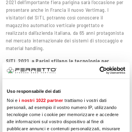
2021 dell’importante fiera parigina sarà l’occasione per
presentare anche in Francia il nuovo Vertimag. I
visitatori del SITL potranno così conoscere il
magazzino automatico verticale progettato e
realizzato dall’azienda italiana, da 65 anni protagonista
nel mercato internazionale dei sistemi di stoccaggio e
material handling.
SITL 2021, a Parigi sfilano le tecnologie per
logistica e supply chain
Dopo il rinvio dello scorso anno a causa dell’emergenza
Covid-19, torna a settembre la fiera francese da
sempre momento di incontro strategico per le aziende
Uso responsabile dei dati
che vogliono scoprire le novità sulle tecnologie
Noi e
i nostri 1022 partner
trattiamo i vostri dati
applicate a trasporti e supply chain per industria e
personali, ad esempio il vostro numero IP, utilizzando
retail. Oltre 550 gli espositori, 100 i convegni in
tecnologie come i cookie per memorizzare e accedere
alle informazioni sul vostro dispositivo al fine di
programma e 30.000 i partecipanti attesi.
pubblicare annunci e contenuti personalizzati, misurare