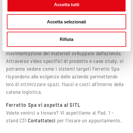
Numerosi
accessori permettono di personalizzare
modificare o ritirare il tuo consenso in qualsiasi momento
Accetta tutti
dalla Dichiarazione sui cookie.
il magazzino
rispetto alle specifiche esigenze
produttive e di picking.
Accetta selezionati
Utilizziamo i cookie per personalizzare contenuti ed
Tante soluzioni all’insegna dell’automazione
annunci, per fornire funzionalità dei social media e per
analizzare il nostro traffico. Condividiamo inoltre
Oltre a Vertimag, Ferretto Spa proporrà ai visitatori
Rifiuta
informazioni sul modo in cui utilizzi il nostro sito con i
anche le numerose altre soluzioni di magazzinaggio e
nostri partner che si occupano di analisi dei dati web,
movimentazione dei materiali sviluppate dall’azienda.
pubblicità e social media, i quali potrebbero combinarle
Attraverso video specifici di prodotto e case study, si
con altre informazioni che hai fornito loro o che hanno
potranno vedere come i sistemi targati Ferretto Spa
raccolto dal tuo utilizzo dei loro servizi.
rispondono alle esigenze delle aziende permettendo
loro di ottimizzare spazi, flussi e costi all’interno della
catena logistica.
Ferretto Spa vi aspetta al SITL
Volete venirci a trovare? Vi aspettiamo al Pad. 1 –
stand C31
Contattateci
per fissare un appuntamento.