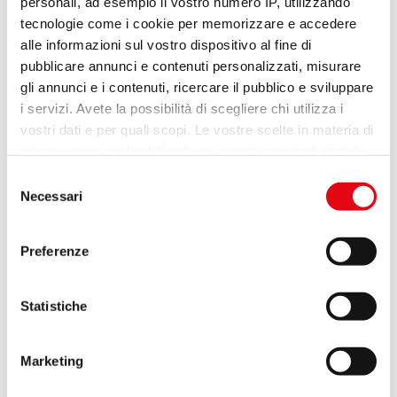
personali, ad esempio il vostro numero IP, utilizzando
tecnologie come i cookie per memorizzare e accedere
STEEL TOWER – L’EFFICIENZA DEL VERTICALE
PER BARRE E LASTRE
alle informazioni sul vostro dispositivo al fine di
pubblicare annunci e contenuti personalizzati, misurare
gli annunci e i contenuti, ricercare il pubblico e sviluppare
i servizi. Avete la possibilità di scegliere chi utilizza i
vostri dati e per quali scopi. Le vostre scelte in materia di
privacy sono applicabili solo su questa proprietà digitale
in cui avete effettuato le vostre scelte. È possibile
Selezione
modificare o revocare il proprio consenso in qualsiasi
Necessari
del
momento dalla Dichiarazione sui cookie o facendo clic
consenso
sull'icona di attivazione della privacy.
Preferenze
Con il tuo consenso, vorremmo anche:
raccogliere informazioni sulla tua posizione
Statistiche
geografica, con un'approssimazione di qualche
metro,
Marketing
Identificare il tuo dispositivo, scansionandolo
attivamente alla ricerca di caratteristiche specifiche