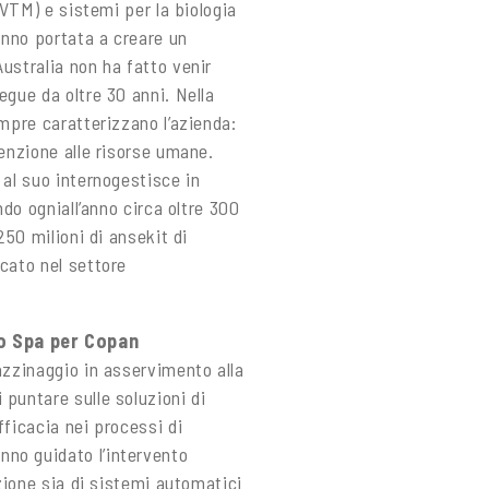
(VTM) e sistemi per la biologia
hanno portata a creare un
ustralia non ha fatto venir
egue da oltre 30 anni. Nella
empre caratterizzano l’azienda:
tenzione alle risorse umane.
 al suo internogestisce in
ndo ogniall’anno circa oltre 300
250 milioni di ansekit di
cato nel settore
o Spa per Copan
azzinaggio in asservimento alla
puntare sulle soluzioni di
fficacia nei processi di
no guidato l’intervento
azione sia di sistemi automatici