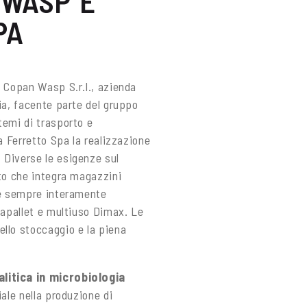
 WASP È
PA
. Copan Wasp S.r.l., azienda
ia, facente parte del gruppo
temi di trasporto e
a Ferretto Spa la realizzazione
 Diverse le esigenze sul
tto che integra magazzini
re sempre interamente
tapallet e multiuso Dimax. Le
llo stoccaggio e la piena
alitica in microbiologia
ale nella produzione di