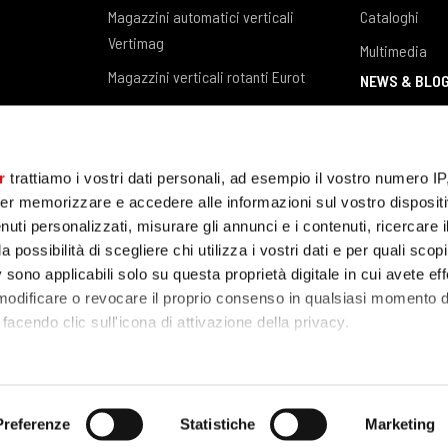
Magazzini automatici verticali
Cataloghi
Vertimag
Multimedia
Magazzini verticali rotanti Eurot
NEWS & BLO
Magazzini verticali per barre e lastre
News / Eventi
Steel Tower
Blog
Software gestione magazzino
r
trattiamo i vostri dati personali, ad esempio il vostro numero IP
CASE STUDIES
er memorizzare e accedere alle informazioni sul vostro dispositiv
uti personalizzati, misurare gli annunci e i contenuti, ricercare i
a possibilità di scegliere chi utilizza i vostri dati e per quali scop
 sono applicabili solo su questa proprietà digitale in cui avete eff
 modificare o revocare il proprio consenso in qualsiasi momento d
facendo clic sull'icona di attivazione della privacy.
remmo anche:
zioni sulla tua posizione geografica, con un'approssimazione di
acy Policy
Cookie policy
Whistleblower
Preferenze
Statistiche
Marketing
dispositivo, scansionandolo attivamente alla ricerca di caratteristi