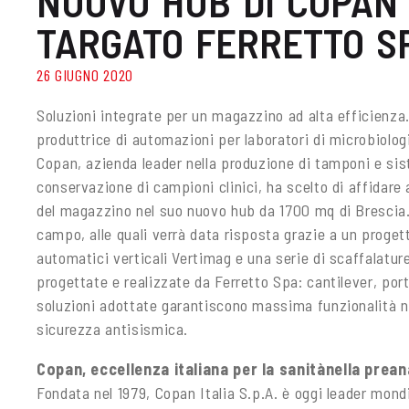
NUOVO HUB DI COPAN
TARGATO FERRETTO S
26 GIUGNO 2020
Soluzioni integrate per un magazzino ad alta efficienza
produttrice di automazioni per laboratori di microbiolog
Copan, azienda leader nella produzione di tamponi e sis
conservazione di campioni clinici, ha scelto di affidare 
del magazzino nel suo nuovo hub da 1700 mq di Brescia.
campo, alle quali verrà data risposta grazie a un proge
automatici verticali Vertimag e una serie di scaffalatu
progettate e realizzate da Ferretto Spa: cantilever, por
soluzioni adottate garantiscono massima funzionalità ne
sicurezza antisismica.
Copan, eccellenza italiana per la sanitànella prean
Fondata nel 1979, Copan Italia S.p.A. è oggi leader mondi