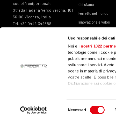
società unipersonale
Chi siamo
Strada Padana Verso Verona, 101
Ferretto nel mondo
36100 Vicenza, Italia
Innovazione e valori
Tel.
+39 0444 349688
Fax
+39 0444 349498
Referenze
info@ferretto.com
Uso responsabile dei dati
Lavora con noi
Noi e
i nostri 1022 partne
tecnologie come i cookie p
pubblicare annunci e conten
sviluppare i servizi. Avete l
scelte in materia di privacy
MAGAZZINI A TRASLOELEVATORE
vostre scelte. È possibile
Dichiarazione sui cookie o 
Con il tuo consenso, vor
raccogliere informa
© 2023 Ferretto SpA
P.IVA 00149440240
Company Info
Priv
Selezione
metro,
Necessari
del
Identificare il tuo 