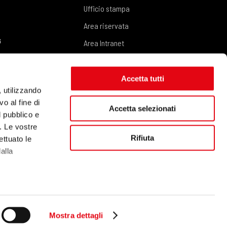
Ufficio stampa
Area riservata
G
Area Intranet
Area fornitori
CONTATTI
Accetta tutti
Richiedi informazioni
, utilizzando
o al fine di
Accetta selezionati
l pubblico e
i. Le vostre
Rifiuta
ettuato le
alla
 qualche
…another Neosperience ® site
Mostra dettagli
che specifiche