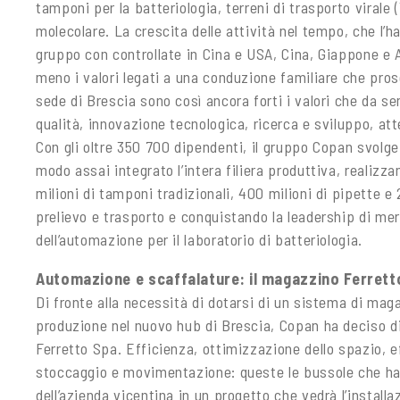
tamponi per la batteriologia, terreni di trasporto virale 
molecolare. La crescita delle attività nel tempo, che l’
gruppo con controllate in Cina e USA, Cina, Giappone e A
meno i valori legati a una conduzione familiare che pros
sede di Brescia sono così ancora forti i valori che da s
qualità, innovazione tecnologica, ricerca e sviluppo, at
Con gli oltre 350 700 dipendenti, il gruppo Copan svolge
modo assai integrato l’intera filiera produttiva, realizza
milioni di tamponi tradizionali, 400 milioni di pipette e 
prelievo e trasporto e conquistando la leadership di mer
dell’automazione per il laboratorio di batteriologia.
Automazione e scaffalature: il magazzino Ferrett
Di fronte alla necessità di dotarsi di un sistema di mag
produzione nel nuovo hub di Brescia, Copan ha deciso di 
Ferretto Spa. Efficienza, ottimizzazione dello spazio, e
stoccaggio e movimentazione: queste le bussole che han
dell’azienda vicentina in un progetto che vedrà l’install