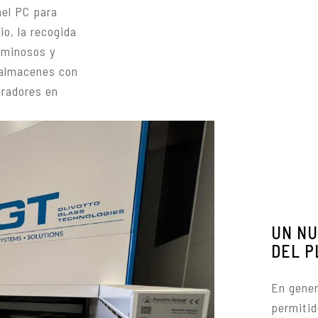
nel PC para
o, la recogida
uminosos y
 almacenes con
eradores en
UN NU
DEL P
En gener
permitid