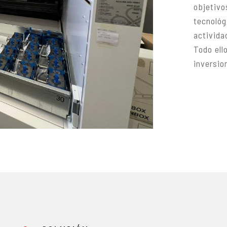
objetivo
tecnológ
activida
Todo ell
inversio