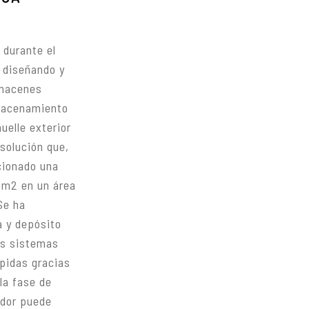
 durante el
 diseñando y
lmacenes
lmacenamiento
uelle exterior
solución que,
cionado una
0 m2 en un área
Se ha
a y depósito
los sistemas
ápidas gracias
 la fase de
ador puede