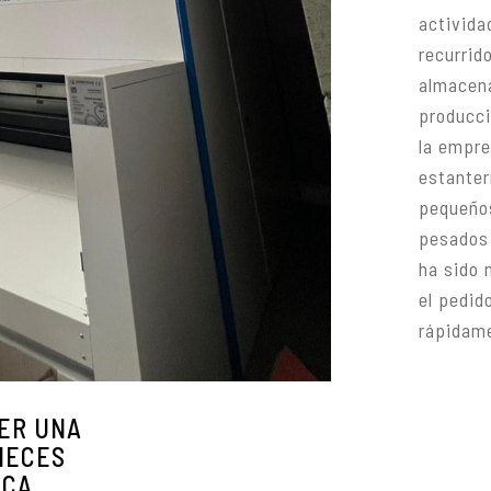
activida
recurrid
almacena
producci
la empre
estanter
pequeños
pesados 
ha sido 
el pedid
rápidame
PER UNA
NECES
ICA