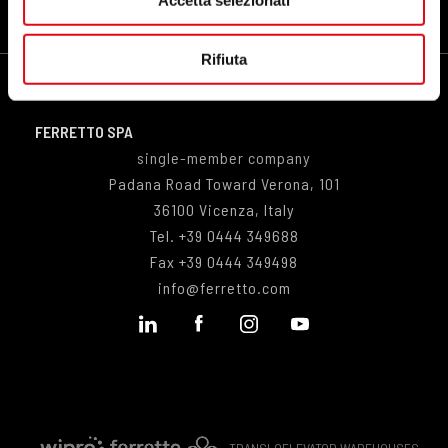
Accetta selezionati
Utilizziamo i cookie per personalizzare contenuti ed
annunci, per fornire funzionalità dei social media e per
analizzare il nostro traffico. Condividiamo inoltre
Rifiuta
informazioni sul modo in cui utilizzi il nostro sito con i
nostri partner che si occupano di analisi dei dati web,
pubblicità e social media, i quali potrebbero combinarle
FERRETTO SPA
con altre informazioni che hai fornito loro o che hanno
single-member company
raccolto dal tuo utilizzo dei loro servizi.
Padana Road Toward Verona, 101
36100 Vicenza, Italy
Tel.
+39 0444 349688
Fax
+39 0444 349498
info@ferretto.com