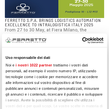
FERRETTO S.P.A. BRINGS LOGISTICS AUTOMATION
EXCELLENCE TO INTRALOGISTICA ITALY 2025
From 27 to 30 May, at Fiera Milano, the
automatic vertical warehouses of Ferretto
S.p.A. await you at INTRALOGISTICA ITALIA
2025 – Pavilion 10 – Stand L12 M13.
Uso responsabile dei dati
Noi e
i nostri 1022 partner
trattiamo i vostri dati
personali, ad esempio il vostro numero IP, utilizzando
tecnologie come i cookie per memorizzare e accedere
alle informazioni sul vostro dispositivo al fine di
pubblicare annunci e contenuti personalizzati, misurare
gli annunci e i contenuti, ricercare il pubblico e sviluppare
i servizi. Avete la possibilità di scegliere chi utilizza i
vostri dati e per quali scopi. Le vostre scelte in materia di