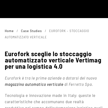
Home
/
Case Studies
/
EUROFORK – STOCCAGGIO
AUTOMATIZZATO VERTICALE
Eurofork sceglie lo stoccaggio
automatizzato verticale Vertimag
per una logistica 4.0
Eurofork è tra le prime aziende a dotarsi del nuovo
magazzino automatico verticale
di Ferretto Spa.
Tecnologia e innovazione made in Italy: queste le
caratteristiche che accomunano due realtà
produttive nel campo dell’automazione logistica quali