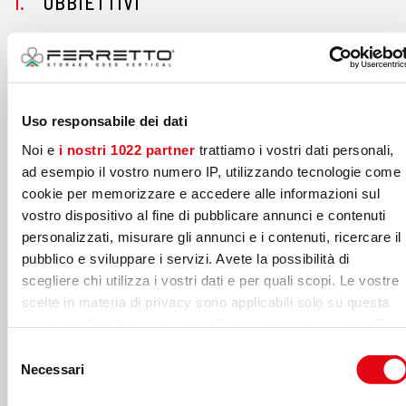
OBBIETTIVI
Riorganizzare lo spazio adibito a magazzino
Semplificare le operazioni di picking
Uso responsabile dei dati
Aumentare la produttività
Noi e
i nostri 1022 partner
trattiamo i vostri dati personali,
Migliorare la tracciabilità dei prodotti a stock
ad esempio il vostro numero IP, utilizzando tecnologie come 
cookie per memorizzare e accedere alle informazioni sul
Aumentare la protezione e pulizia delle giacen
vostro dispositivo al fine di pubblicare annunci e contenuti
personalizzati, misurare gli annunci e i contenuti, ricercare il
Automatizzare e modernizzare il processo
pubblico e sviluppare i servizi. Avete la possibilità di
produttivo
scegliere chi utilizza i vostri dati e per quali scopi. Le vostre
scelte in materia di privacy sono applicabili solo su questa
proprietà digitale in cui avete effettuato le vostre scelte. È
possibile modificare o revocare il proprio consenso in
Selezione
SOLUZIONE
qualsiasi momento dalla Dichiarazione sui cookie o facendo
Necessari
del
clic sull'icona di attivazione della privacy.
consenso
N. 1 magazzino VERTIMAG XL 840 Baia Esterna