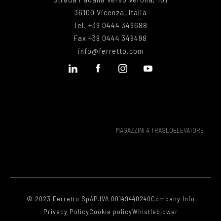
36100 Vicenza, Italia
Tel.
+39 0444 349688
Fax
+39 0444 349498
info@ferretto.com
MAGAZZINI A TRASLOELEVATORE
© 2023 Ferretto SpA
P.IVA 00149440240
Company Info
Privacy Policy
Cookie policy
Whistleblower