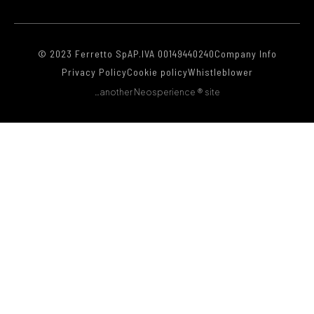
© 2023 Ferretto SpA
P.IVA 00149440240
Company Info
Privacy Policy
Cookie policy
Whistleblower
…another Neosperience ® site