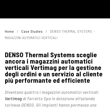
Home
/
Case Studies
/
DENSO THERMAL SYSTEMS –
MAGAZZINI AUTOMATICI VERTICALI
DENSO Thermal Systems sceglie
ancora i magazzini automatici
verticali Vertimag per la gestione
degli ordini e un servizio al cliente
più performante ed efficiente
Diventano quattro i magazzini automatici verticali
Vertimag
di Ferretto Spa in dotazione all’azienda
torinese DENSO. Gli impianti hanno permesso una