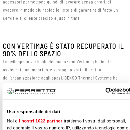
accessori permettono quindi di lavorare senza errori, di
evadere in modo più rapido le liste e di garantire di fatto un
servizio al cliente preciso e just in time.
CON VERTIMAG È STATO RECUPERATO IL
90% DELLO SPAZIO
Lo sviluppo in verticale dei magazzini Vertimag ha inoltre
assicurato un importante vantaggio sotto il profilo
dell’organizzazione degli spazi. DENSO Thermal Systems ha
infatti ottimizzato al massimo le aree disponibili: sfruttando al
meglio le altezze, gli impianti garantiscono una superficie utile
di stoccaggio di 200 metri quadrati occupando però solo 19
metri quadrati di suolo.
Uso responsabile dei dati
Noi e
i nostri 1022 partner
trattiamo i vostri dati personali,
ad esempio il vostro numero IP, utilizzando tecnologie come 