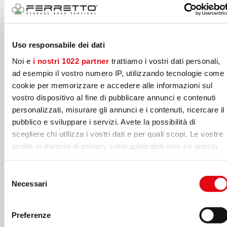
Grazie alla baia esterna gli stampi possono ess
prelevati ad altezza ergonomica e in perfetta
sicurezza con l’ausilio di una gru a bandiera
Uso responsabile dei dati
manovrata dall’operatore
Noi e
i nostri 1022 partner
trattiamo i vostri dati personali,
ad esempio il vostro numero IP, utilizzando tecnologie come 
cookie per memorizzare e accedere alle informazioni sul
VALORE AGGIUNTO
vostro dispositivo al fine di pubblicare annunci e contenuti
personalizzati, misurare gli annunci e i contenuti, ricercare il
pubblico e sviluppare i servizi. Avete la possibilità di
Riduzione della superficie dell’area dedicata a
scegliere chi utilizza i vostri dati e per quali scopi. Le vostre
magazzino
scelte in materia di privacy sono applicabili solo su questa
Riduzione dei tempi di scambio stampo durant
proprietà digitale in cui avete effettuato le vostre scelte. È
possibile modificare o revocare il proprio consenso in
le fasi di produzione
Selezione
qualsiasi momento dalla Dichiarazione sui cookie o facendo
Necessari
del
Velocizzazione della produzione
clic sull'icona di attivazione della privacy.
consenso
Preferenze
Aumento della sicurezza degli operatori
Con il tuo consenso, vorremmo anche: