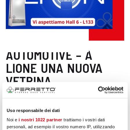
News / Eventi
AUTOMOTIVE – A
LIONE UNA NUOVA
VETRINA
INTERNAZIONALE PER
VERTIMAG
Uso responsabile dei dati
18 SETTEMBRE 2023
Noi e
i nostri 1022 partner
trattiamo i vostri dati
personali, ad esempio il vostro numero IP, utilizzando