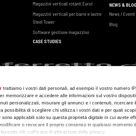
Magazzini verticali rotanti Eurot
NEWS & BLO
Magazzini verticali per barre e lastre
News / Eventi
Steel Tower
Blog
Software gestione magazzino
CASE STUDIES
r
trattiamo i vostri dati personali, ad esempio il vostro numero IP
er memorizzare e accedere alle informazioni sul vostro dispositiv
uti personalizzati, misurare gli annunci e i contenuti, ricercare i
acy Policy
Cookie policy
Whistleblower
a possibilità di scegliere chi utilizza i vostri dati e per quali scop
 sono applicabili solo su questa proprietà digitale in cui avete eff
 modificare o revocare il proprio consenso in qualsiasi momento d
facendo clic sull'icona di attivazione della privacy.