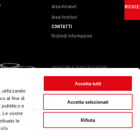
G
Area Intranet
RICHIE
Area fornitori
CONTATTI
Richiedi informazioni
MAGAZZINI A TRASLOELEVATORE
Accetta tutti
, utilizzando
o al fine di
Accetta selezionati
l pubblico e
…another Neosperience ® site
i. Le vostre
Rifiuta
ettuato le
alla