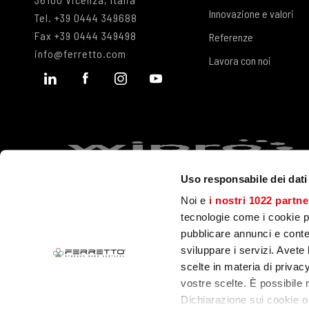
Innovazione e valori
Tel.
+39 0444 349688
Fax
+39 0444 349498
Referenze
info@ferretto.com
Lavora con noi
Uso responsabile dei dati
Noi e
i nostri 1022 partne
tecnologie come i cookie p
pubblicare annunci e conten
© 2023 Ferretto SpA
P.IVA 00149440240
Company Info
Priv
sviluppare i servizi. Avete l
scelte in materia di privacy
vostre scelte. È possibile
Dichiarazione sui cookie o 